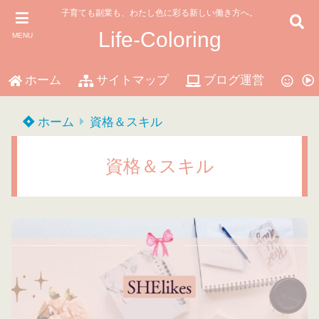
子育ても副業も、わたし色に彩る新しい働き方へ。
Life-Coloring
MENU
ホーム
サイトマップ
ブログ運営
マ
ホーム
資格＆スキル
資格＆スキル