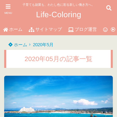
子育ても副業も、わたし色に彩る新しい働き方へ。
Life-Coloring
MENU
ホーム
サイトマップ
ブログ運営
マ
ホーム
2020年5月
2020年05月の記事一覧